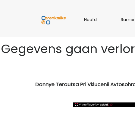
H
Hoofd
Rame
o
o
f
Gegevens gaan verlor
d
Dannye Terautsa Pri Vklucenii Avtosohr