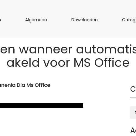
R
A
D
n
Algemeen
Downloaden
Categ
a
l
o
m
g
w
e
e
n
en wanneer automatis
n
m
l
e
o
akeld voor MS Office
e
a
n
d
e
n
anenia Dla Ms Office
C
A