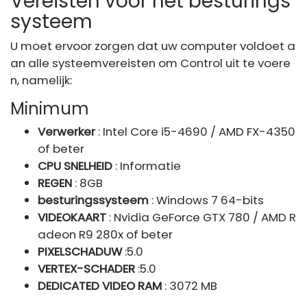
Vereisten voor het besturings
systeem
U moet ervoor zorgen dat uw computer voldoet a
an alle systeemvereisten om Control uit te voere
n, namelijk:
Minimum
Verwerker
: Intel Core i5-4690 / AMD FX-4350
of beter
CPU SNELHEID
: Informatie
REGEN
: 8GB
besturingssysteem
: Windows 7 64-bits
VIDEOKAART
: Nvidia GeForce GTX 780 / AMD R
adeon R9 280x of beter
PIXELSCHADUW
:5.0
VERTEX-SCHADER
:5.0
DEDICATED VIDEO RAM
: 3072 MB