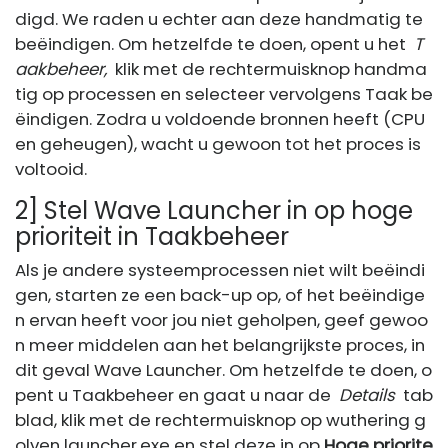
digd. We raden u echter aan deze handmatig te
beëindigen. Om hetzelfde te doen, opent u het
T
aakbeheer,
klik met de rechtermuisknop handma
tig op processen en selecteer vervolgens Taak be
ëindigen. Zodra u voldoende bronnen heeft (CPU
en geheugen), wacht u gewoon tot het proces is
voltooid.
2] Stel Wave Launcher in op hoge
prioriteit in Taakbeheer
Als je andere systeemprocessen niet wilt beëindi
gen, starten ze een back-up op, of het beëindige
n ervan heeft voor jou niet geholpen, geef gewoo
n meer middelen aan het belangrijkste proces, in
dit geval Wave Launcher. Om hetzelfde te doen, o
pent u Taakbeheer en gaat u naar de
Details
tab
blad, klik met de rechtermuisknop op wuthering g
olven launcher.exe en stel deze in op
Hoge priorite