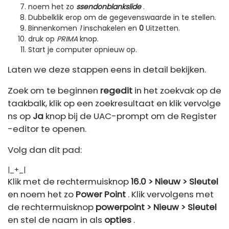
noem het zo
ssendonblankslide
.
Dubbelklik erop om de gegevenswaarde in te stellen.
Binnenkomen
1
inschakelen en
0
Uitzetten.
druk op
PRIMA
knop.
Start je computer opnieuw op.
Laten we deze stappen eens in detail bekijken.
Zoek om te beginnen
regedit
in het zoekvak op de
taakbalk, klik op een zoekresultaat en klik vervolge
ns op
Ja
knop bij de UAC-prompt om de Register
-editor te openen.
Volg dan dit pad:
|_+_|
Klik met de rechtermuisknop
16.0 > Nieuw > Sleutel
en noem het zo
Power Point
. Klik vervolgens met
de rechtermuisknop
powerpoint > Nieuw > Sleutel
en stel de naam in als
opties
.