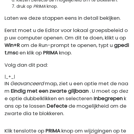
Kiezen
Defecte
de mogelijkheid om te blokkeren.
druk op
PRIMA
knop.
Laten we deze stappen eens in detail bekijken.
Eerst moet u de Editor voor lokaal groepsbeleid o
p uw computer openen. Om dit te doen, klikt u op
Win+R
om de Run-prompt te openen, typt u
gpedi
t.msc
en klik op
PRIMA
knop.
Volg dan dit pad:
|_+_|
IN
Geavanceerd
map, ziet u een optie met de naa
m
Eindig met een zwarte glijbaan
. U moet op dez
e optie dubbelklikken en selecteren
Inbegrepen
k
ans op te lossen
Defecte
de mogelijkheid om de
zwarte dia te blokkeren.
Klik tenslotte op
PRIMA
knop om wijzigingen op te