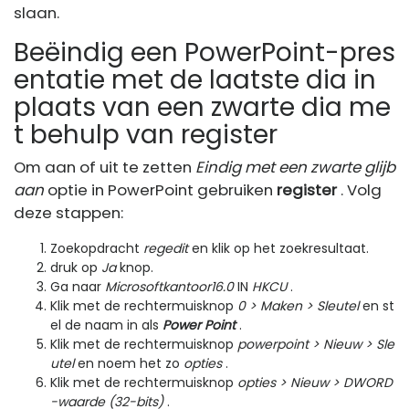
slaan.
Beëindig een PowerPoint-pres
entatie met de laatste dia in
plaats van een zwarte dia me
t behulp van register
Om aan of uit te zetten
Eindig met een zwarte glijb
aan
optie in PowerPoint gebruiken
register
. Volg
deze stappen:
Zoekopdracht
regedit
en klik op het zoekresultaat.
druk op
Ja
knop.
Ga naar
Microsoftkantoor16.0
IN
HKCU
.
Klik met de rechtermuisknop
0 > Maken > Sleutel
en st
el de naam in als
Power Point
.
Klik met de rechtermuisknop
powerpoint > Nieuw > Sle
utel
en noem het zo
opties
.
Klik met de rechtermuisknop
opties > Nieuw > DWORD
-waarde (32-bits)
.