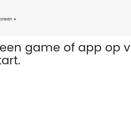
C
orieën
a
t
e
 een game of app op v
g
o
art.
r
i
e
ë
n