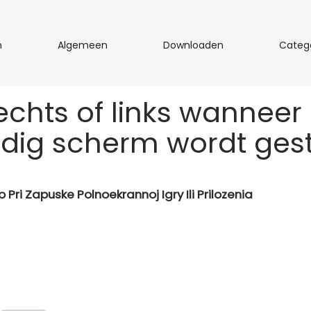
R
A
D
n
Algemeen
Downloaden
Categ
a
l
o
m
g
w
e
e
n
chts of links wanneer
n
m
l
e
o
edig scherm wordt gest
e
a
n
d
e
n
 Pri Zapuske Polnoekrannoj Igry Ili Prilozenia