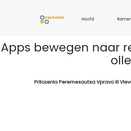
H
Hoofd
Rame
o
o
f
Apps bewegen naar re
d
oll
Prilozenia Peremesautsa Vpravo Ili Vlevo