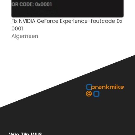
Fix NVIDIA GeForce Experience-foutcode 0x
M
0001
g
Algemeen
n
D
Wie Zijn Wij?