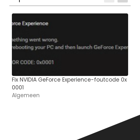
Fix NVIDIA GeForce Experience-foutcode 0x
M
0001
g
Algemeen
n
D