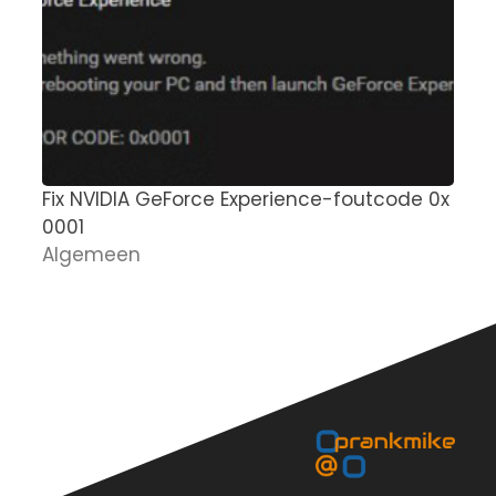
Fix NVIDIA GeForce Experience-foutcode 0x
M
0001
g
Algemeen
n
D