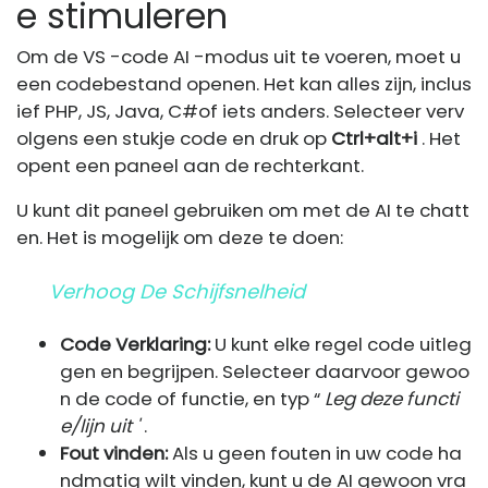
e stimuleren
Om de VS -code AI -modus uit te voeren, moet u
een codebestand openen. Het kan alles zijn, inclus
ief PHP, JS, Java, C#of iets anders. Selecteer verv
olgens een stukje code en druk op
Ctrl+alt+i
. Het
opent een paneel aan de rechterkant.
U kunt dit paneel gebruiken om met de AI te chatt
en. Het is mogelijk om deze te doen:
Verhoog De Schijfsnelheid
Code Verklaring:
U kunt elke regel code uitleg
gen en begrijpen. Selecteer daarvoor gewoo
n de code of functie, en typ “
Leg deze functi
e/lijn uit '
.
Fout vinden:
Als u geen fouten in uw code ha
ndmatig wilt vinden, kunt u de AI gewoon vra