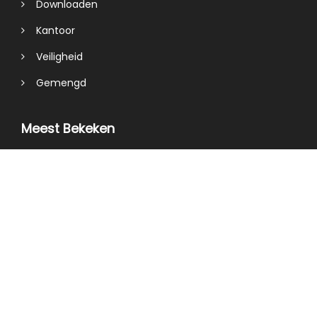
Downloaden
Kantoor
Veiligheid
Gemengd
Meest Bekeken
Groen Scherm Op Video's Windows 10
Sandboxie-Zelfstudie
Om Een ​​netwerkbrug Te Maken, Moet U Er Mini
Maal Twee Selecteren
Reparatie Windows Mediaspeler
Windows 10 Screensaver Werkt Niet