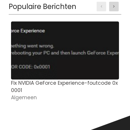
Populaire Berichten
Fix NVIDIA GeForce Experience-foutcode 0x
M
0001
g
Algemeen
n
D