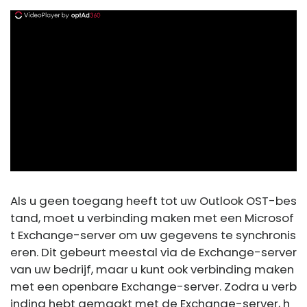
ad
Als u geen toegang heeft tot uw Outlook OST-bes
tand, moet u verbinding maken met een Microsof
t Exchange-server om uw gegevens te synchronis
eren. Dit gebeurt meestal via de Exchange-server
van uw bedrijf, maar u kunt ook verbinding maken
met een openbare Exchange-server. Zodra u verb
inding hebt gemaakt met de Exchange-server, h