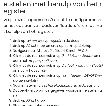
e stellen met behulp van het r
egister
Volg deze stappen om Outlook te configureren vo
or het opslaan van basisverificatiereferenties me
t behulp van het register:
druk op
Win+R
en typ
regedit
in de doos.
druk op
PRIMA
knop en druk op de knop
Ja
knop.
Navigeer naar Microsoftoffice16.0 inch
HKCU
.
Klik met de rechtermuisknop
0 > Maken > Sleutel
en n
oem het zo
perspectieven
.
Klik met de rechtermuisknop
Outlook > Nieuw > Sleutel
en noem het zo
rpc
.
Klik met de rechtermuisknop
rpc > Nieuw > DWORD-w
aarde (32-bits)
.
Naam instellen als
schakel basicauthsavedcreds uit
.
Dubbelklik erop om de gegeven waarde in te stellen al
s
1
.
druk op
PRIMA
knop.
Start je computer opnieuw op.