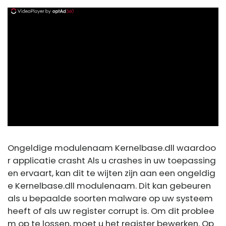
ad
Ongeldige modulenaam Kernelbase.dll waardoo
r applicatie crasht Als u crashes in uw toepassing
en ervaart, kan dit te wijten zijn aan een ongeldig
e Kernelbase.dll modulenaam. Dit kan gebeuren
als u bepaalde soorten malware op uw systeem
heeft of als uw register corrupt is. Om dit problee
m op te lossen, moet u het register bewerken. Op