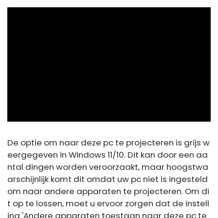
ad
De optie om naar deze pc te projecteren is grijs w
eergegeven in Windows 11/10. Dit kan door een aa
ntal dingen worden veroorzaakt, maar hoogstwa
arschijnlijk komt dit omdat uw pc niet is ingesteld
om naar andere apparaten te projecteren. Om di
t op te lossen, moet u ervoor zorgen dat de instell
ing 'Andere apparaten toestaan ​​naar deze pc te