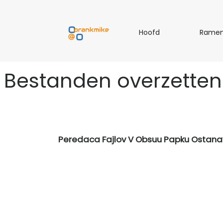
H
Hoofd
Rame
o
o
f
Bestanden overzetten
d
Peredaca Fajlov V Obsuu Papku Ostana