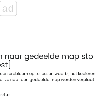
ad
n naar gedeelde map sto
ost]
n ​​probleem op te lossen waarbij het kopiëren
eer ze naar een gedeelde map worden verplaat
nd uit