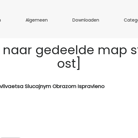
R
A
D
n
Algemeen
Downloaden
Categ
a
l
o
m
g
w
e
e
n
 naar gedeelde map sto
n
m
l
e
o
ost]
e
a
n
d
e
n
vlivaetsa Slucajnym Obrazom Ispravleno