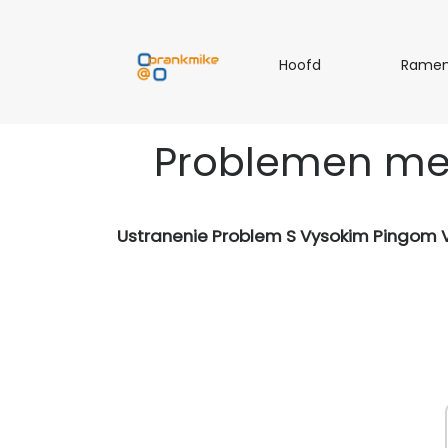
H
Hoofd
Rame
o
o
f
Problemen met
d
Ustranenie Problem S Vysokim Pingom V 