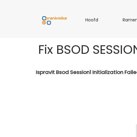
H
Hoofd
Rame
o
o
f
Fix BSOD SESSION
d
Ispravit Bsod Session1 Initialization Fai